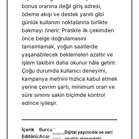
bonus oranına değil giriş adresi,
ödeme akışı ve destek yanıtı gibi
günlük kullanım noktalarına birlikte
bakmayı önerir. Pratikte ilk çekimden
önce belge doğrulamasını
tamamlamak, yoğun saatlerde
yaşanabilecek beklemeleri azaltır ve
işlem takibini daha okunur hâle getirir.
Çoğu durumda kullanıcı deneyimi,
kampanya metnini hızlıca kabul etmek
yerine çevrim şartı, minimum oran ve
süre sınırını sakin biçimde kontrol
edince iyileşir.
İçerik
Burcu
—
Dijital yayıncılık ve veri
Kıdemli
Editörü:
Acar
analizi alanındaki
İçerik