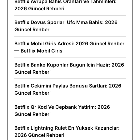
Betflix Avrupa Bahis Oranlari Ve Tahminleri:
2026 Güncel Rehberi
Betflix Dovus Sporlari Ufc Mma Bahis: 2026
Güncel Rehberi
Betflix Mobil Giris Adresi: 2026 Güncel Rehberi
— Betflix Mobil Giris
Betflix Banko Kuponlar Bugun Icin Hazir: 2026
Güncel Rehberi
Betflix Cekimini Paylas Bonusu Sartlari: 2026
Güncel Rehberi
Betflix Qr Kod Ve Cepbank Yatirim: 2026
Güncel Rehberi
Betflix Lightning Rulet En Yuksek Kazanclar:
2026 Güncel Rehberi