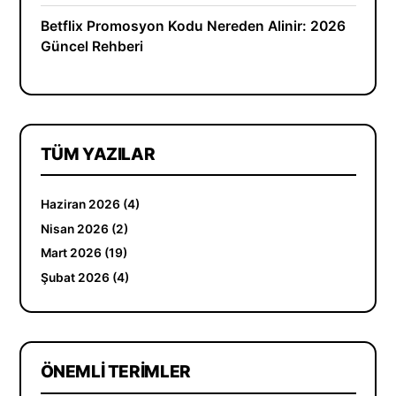
Betflix Promosyon Kodu Nereden Alinir: 2026
Güncel Rehberi
TÜM YAZILAR
Haziran 2026 (4)
Nisan 2026 (2)
Mart 2026 (19)
Şubat 2026 (4)
ÖNEMLI TERIMLER