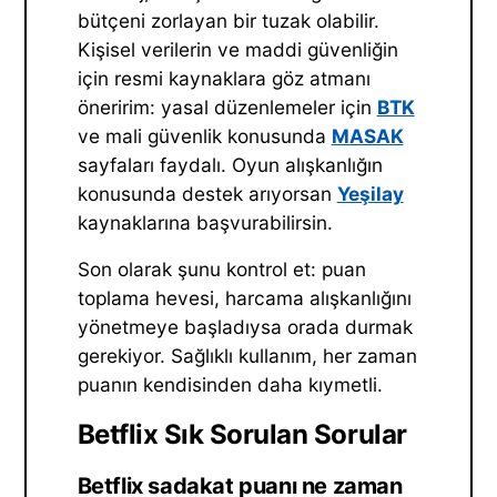
bütçeni zorlayan bir tuzak olabilir.
Kişisel verilerin ve maddi güvenliğin
için resmi kaynaklara göz atmanı
öneririm: yasal düzenlemeler için
BTK
ve mali güvenlik konusunda
MASAK
sayfaları faydalı. Oyun alışkanlığın
konusunda destek arıyorsan
Yeşilay
kaynaklarına başvurabilirsin.
Son olarak şunu kontrol et: puan
toplama hevesi, harcama alışkanlığını
yönetmeye başladıysa orada durmak
gerekiyor. Sağlıklı kullanım, her zaman
puanın kendisinden daha kıymetli.
Betflix Sık Sorulan Sorular
Betflix sadakat puanı ne zaman