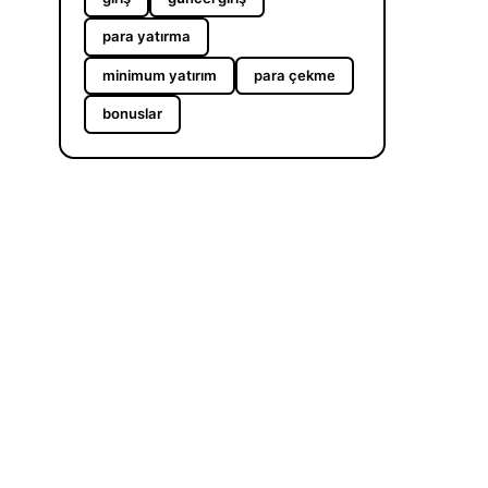
para yatırma
minimum yatırım
para çekme
bonuslar