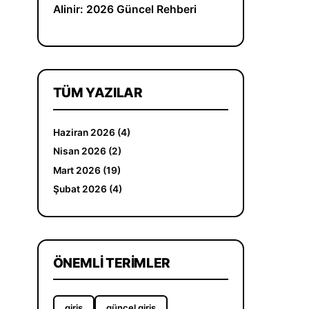
Alinir: 2026 Güncel Rehberi
TÜM YAZILAR
Haziran 2026 (4)
Nisan 2026 (2)
Mart 2026 (19)
Şubat 2026 (4)
ÖNEMLI TERIMLER
giriş
güncel giriş