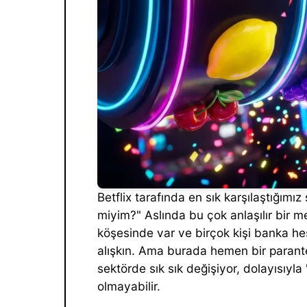
Betflix tarafında en sık karşılaştığımız
miyim?" Aslında bu çok anlaşılır bir m
köşesinde var ve birçok kişi banka h
alışkın. Ama burada hemen bir paran
sektörde sık sık değişiyor, dolayısıyl
olmayabilir.