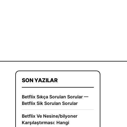
SON YAZILAR
Betflix Sıkça Sorulan Sorular —
Betflix Sik Sorulan Sorular
Betflix Ve Nesine/bilyoner
Karşılaştırması: Hangi