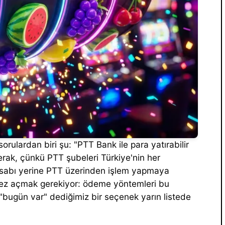
 sorulardan biri şu: "PTT Bank ile para yatırabilir
erak, çünkü PTT şubeleri Türkiye'nin her
esabı yerine PTT üzerinden işlem yapmaya
tez açmak gerekiyor: ödeme yöntemleri bu
a "bugün var" dediğimiz bir seçenek yarın listede