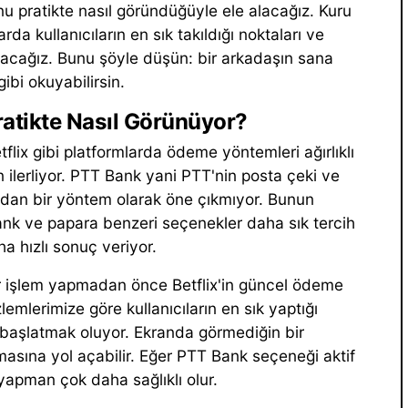
u pratikte nasıl göründüğüyle ele alacağız. Kuru
da kullanıcıların en sık takıldığı noktaları ve
şacağız. Bunu şöyle düşün: bir arkadaşın sana
ibi okuyabilirsin.
ratikte Nasıl Görünüyor?
flix gibi platformlarda ödeme yöntemleri ağırlıklı
en ilerliyor. PTT Bank yani PTT'nin posta çeki ve
dan bir yöntem olarak öne çıkmıyor. Bunun
nk ve papara benzeri seçenekler daha sık tercih
a hızlı sonuç veriyor.
r işlem yapmadan önce Betflix'in güncel ödeme
emlerimize göre kullanıcıların en sık yaptığı
m başlatmak oluyor. Ekranda görmediğin bir
asına yol açabilir. Eğer PTT Bank seçeneği aktif
apman çok daha sağlıklı olur.