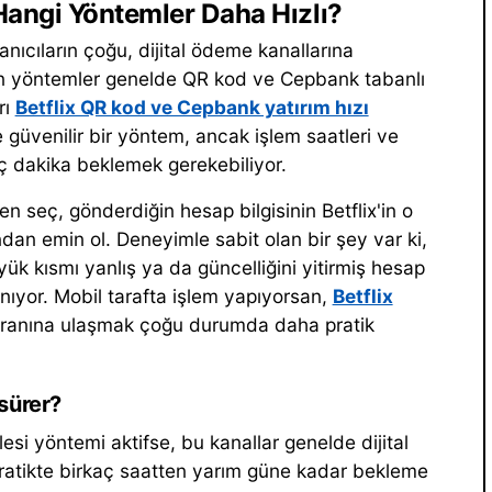
 Hangi Yöntemler Daha Hızlı?
anıcıların çoğu, dijital ödeme kanallarına
ren yöntemler genelde QR kod ve Cepbank tabanlı
rı
Betflix QR kod ve Cepbank yatırım hızı
güvenilir bir yöntem, ancak işlem saatleri ve
ç dakika beklemek gerekebiliyor.
n seç, gönderdiğin hesap bilgisinin Betflix'in o
ndan emin ol. Deneyimle sabit olan bir şey var ki,
k kısmı yanlış ya da güncelliğini yitirmiş hesap
ıyor. Mobil tarafta işlem yapıyorsan,
Betflix
anına ulaşmak çoğu durumda daha pratik
 sürer?
si yöntemi aktifse, bu kanallar genelde dijital
Pratikte birkaç saatten yarım güne kadar bekleme