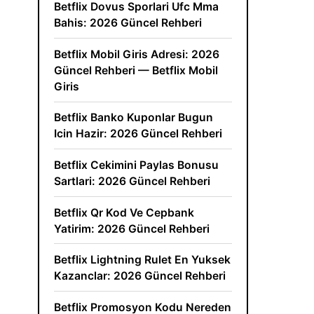
Betflix Dovus Sporlari Ufc Mma
Bahis: 2026 Güncel Rehberi
Betflix Mobil Giris Adresi: 2026
Güncel Rehberi — Betflix Mobil
Giris
Betflix Banko Kuponlar Bugun
Icin Hazir: 2026 Güncel Rehberi
Betflix Cekimini Paylas Bonusu
Sartlari: 2026 Güncel Rehberi
Betflix Qr Kod Ve Cepbank
Yatirim: 2026 Güncel Rehberi
Betflix Lightning Rulet En Yuksek
Kazanclar: 2026 Güncel Rehberi
Betflix Promosyon Kodu Nereden