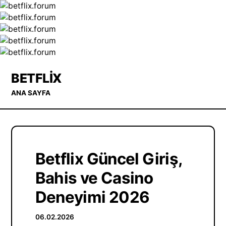
BETFLIX
ANA SAYFA
Betflix Güncel Giriş,
Bahis ve Casino
Deneyimi 2026
06.02.2026