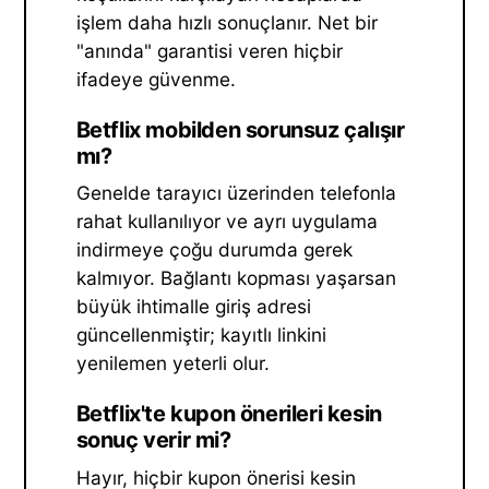
işlem daha hızlı sonuçlanır. Net bir
"anında" garantisi veren hiçbir
ifadeye güvenme.
Betflix mobilden sorunsuz çalışır
mı?
Genelde tarayıcı üzerinden telefonla
rahat kullanılıyor ve ayrı uygulama
indirmeye çoğu durumda gerek
kalmıyor. Bağlantı kopması yaşarsan
büyük ihtimalle giriş adresi
güncellenmiştir; kayıtlı linkini
yenilemen yeterli olur.
Betflix'te kupon önerileri kesin
sonuç verir mi?
Hayır, hiçbir kupon önerisi kesin