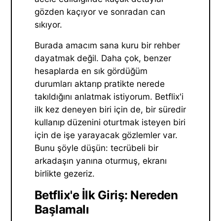
gözden kaçıyor ve sonradan can
sıkıyor.
Burada amacım sana kuru bir rehber
dayatmak değil. Daha çok, benzer
hesaplarda en sık gördüğüm
durumları aktarıp pratikte nerede
takıldığını anlatmak istiyorum. Betflix'i
ilk kez deneyen biri için de, bir süredir
kullanıp düzenini oturtmak isteyen biri
için de işe yarayacak gözlemler var.
Bunu şöyle düşün: tecrübeli bir
arkadaşın yanına oturmuş, ekranı
birlikte gezeriz.
Betflix'e İlk Giriş: Nereden
Başlamalı