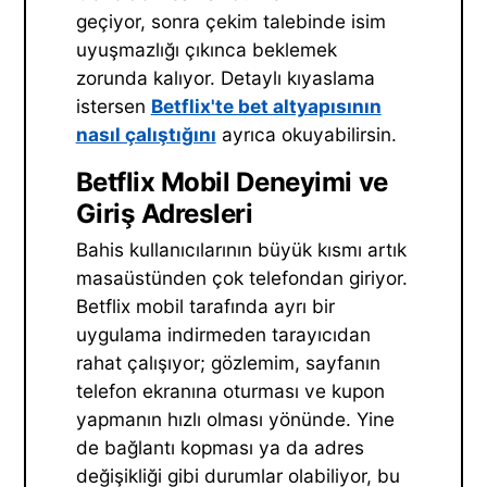
geçiyor, sonra çekim talebinde isim
uyuşmazlığı çıkınca beklemek
zorunda kalıyor. Detaylı kıyaslama
istersen
Betflix'te bet altyapısının
nasıl çalıştığını
ayrıca okuyabilirsin.
Betflix Mobil Deneyimi ve
Giriş Adresleri
Bahis kullanıcılarının büyük kısmı artık
masaüstünden çok telefondan giriyor.
Betflix mobil tarafında ayrı bir
uygulama indirmeden tarayıcıdan
rahat çalışıyor; gözlemim, sayfanın
telefon ekranına oturması ve kupon
yapmanın hızlı olması yönünde. Yine
de bağlantı kopması ya da adres
değişikliği gibi durumlar olabiliyor, bu