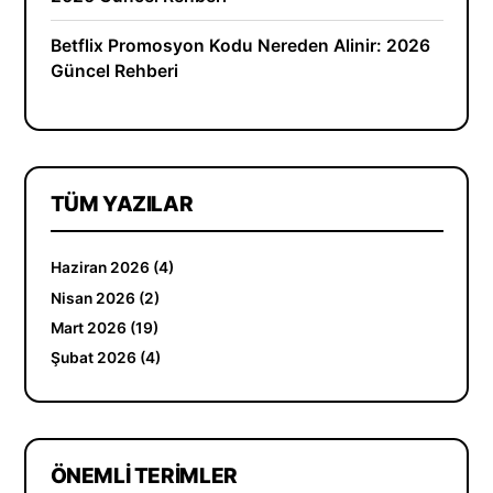
Betflix Promosyon Kodu Nereden Alinir: 2026
Güncel Rehberi
TÜM YAZILAR
Haziran 2026 (4)
Nisan 2026 (2)
Mart 2026 (19)
Şubat 2026 (4)
ÖNEMLI TERIMLER