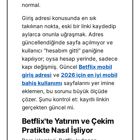
normal.
Giriş adresi konusunda en sık
takılınan nokta, eski bir linki kaydedip
aylarca onunla uğraşmak. Adres
güncellendiğinde sayfa açılmıyor ve
kullanıcı "hesabım gitti" paniğine
kapılıyor; oysa hesap yerinde, sadece
kapı değişmiş. Güncel
Betflix mobil
giriş adresi
ve
2026 için en iyi mobil
bahis kullanımı
sayfalarını yer imine
eklemen, bu sorunu büyük ölçüde
çözer. Şunu kontrol et: kayıtlı linkin
gerçekten güncel mi.
Betflix'te Yatırım ve Çekim
Pratikte Nasıl İşliyor