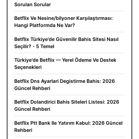
Sorulan Sorular
Betflix Ve Nesine/bilyoner Karşılaştırması:
Hangi Platformda Ne Var?
Betflix Türkiye'de Güvenilir Bahis Sitesi Nasıl
Seçilir? - 5 Temel
Türkiye'de Betflix — Yerel Ödeme Ve Destek
Seçenekleri
Betflix Dns Ayarlari Degistirme Bahis: 2026
Güncel Rehberi
Betflix Dolandirici Bahis Siteleri Listesi: 2026
Güncel Rehberi
Betflix Ptt Bank Ile Yatırım Kabul: 2026 Güncel
Rehberi