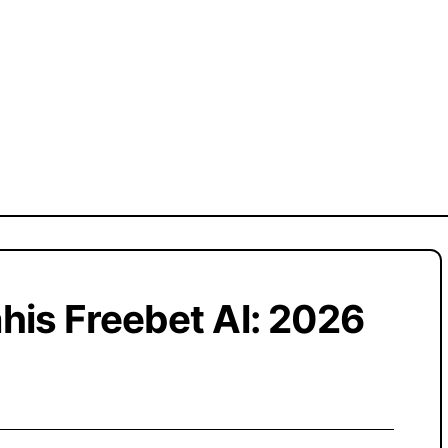
ahis Freebet Al: 2026