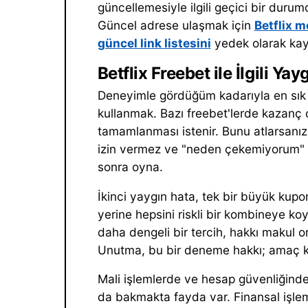
güncellemesiyle ilgili geçici bir dur
Güncel adrese ulaşmak için
Betflix m
güncel link listesini
yedek olarak kayd
Betflix Freebet ile İlgili Yay
Deneyimle gördüğüm kadarıyla en sık 
kullanmak. Bazı freebet'lerde kazanç ç
tamamlanması istenir. Bunu atlarsanız
izin vermez ve "neden çekemiyorum" s
sonra oyna.
İkinci yaygın hata, tek bir büyük ku
yerine hepsini riskli bir kombineye koy
daha dengeli bir tercih, hakkı makul o
Unutma, bu bir deneme hakkı; amaç ke
Mali işlemlerde ve hesap güvenliğinde 
da bakmakta fayda var. Finansal işlemle