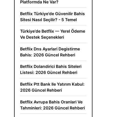
Platformda Ne Var?
Betflix Türkiye'de Güvenilir Bahis
Sitesi Nasıl Seçilir? - 5 Temel
Türkiye'de Betflix — Yerel Ödeme
Ve Destek Seçenekleri
Betflix Dns Ayarlari Degistirme
Bahis: 2026 Güncel Rehberi
Betflix Dolandirici Bahis Siteleri
Listesi: 2026 Güncel Rehberi
Betflix Ptt Bank Ile Yatırım Kabul:
2026 Güncel Rehberi
Betflix Avrupa Bahis Oranlari Ve
Tahminleri: 2026 Güncel Rehberi