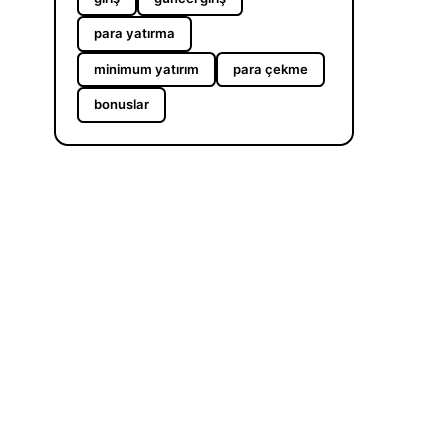
para yatırma
minimum yatırım
para çekme
bonuslar