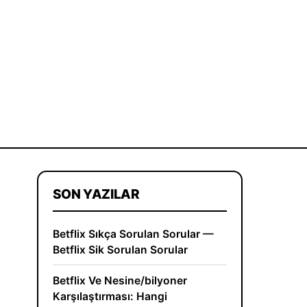
SON YAZILAR
Betflix Sıkça Sorulan Sorular —
Betflix Sik Sorulan Sorular
Betflix Ve Nesine/bilyoner
Karşılaştırması: Hangi