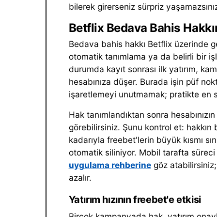
bilerek girerseniz sürpriz yaşamazsını
Betflix Bedava Bahis Hakkın
Bedava bahis hakkı Betflix üzerinde ge
otomatik tanımlama ya da belirli bir i
durumda kayıt sonrası ilk yatırım, ka
hesabınıza düşer. Burada işin püf no
işaretlemeyi unutmamak; pratikte en s
Hak tanımlandıktan sonra hesabınız
görebilirsiniz. Şunu kontrol et: hakkın
kadarıyla freebet'lerin büyük kısmı sın
otomatik siliniyor. Mobil tarafta sürec
uygulama rehberine
göz atabilirsiniz;
azalır.
Yatırım hızının freebet'e etkisi
Birçok kampanyada hak, yatırım onayla