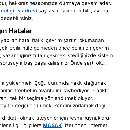
umdur, hakkınız hesabınızda durmaya devam eder.
obil giriş adresi
sayfasını takip edebilir, ayrıca
edebilirsiniz.
gın Hatalar
yapılan hata, hakkı çevrim şartını okumadan
ekilebilir hâle gelmeden önce belirli bir çevrim
, kazandığınız tutarı çekmek istediğinizde sistem
orusuyla baş başa kalırsınız. Önce şartı oku,
pona yüklenmek. Çoğu durumda hakkı dağıtmak
anlar, freebet'in avantajını kaybediyor. Pratikte
ranlı tek bir seçime yönlendirmek oluyor.
yifle değerlendirmek, kendini zorlamak değil.
dikkatli olmak isteyenler için resmi kaynaklara
rle ilgili bilgilere
MASAK
üzerinden, internet