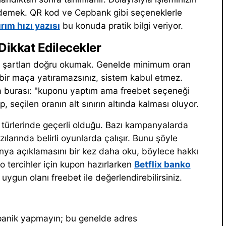
i demek. QR kod ve Cepbank gibi seçeneklerle
ırım hızı yazısı
bu konuda pratik bilgi veriyor.
 Dikkat Edilecekler
ı, şartları doğru okumak. Genelde minimum oran
ı bir maça yatıramazsınız, sistem kabul etmez.
a da burası: "kuponu yaptım ama freebet seçeneği
 seçilen oranın alt sınırın altında kalması oluyor.
s türlerinde geçerli olduğu. Bazı kampanyalarda
ılarında belirli oyunlarda çalışır. Bunu şöyle
a açıklamasını bir kez daha oku, böylece hakkı
 tercihler için kupon hazırlarken
Betflix banko
uygun olanı freebet ile değerlendirebilirsiniz.
panik yapmayın; bu genelde adres