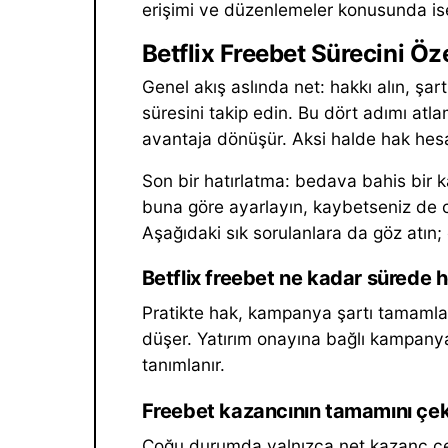
erişimi ve düzenlemeler konusunda i
Betflix Freebet Sürecini Öz
Genel akış aslında net: hakkı alın, şa
süresini takip edin. Bu dört adımı atla
avantaja dönüşür. Aksi halde hak hesa
Son bir hatırlatma: bedava bahis bir k
buna göre ayarlayın, kaybetseniz de 
Aşağıdaki sık sorulanlara da göz atın; 
Betflix freebet ne kadar sürede
Pratikte hak, kampanya şartı tamaml
düşer. Yatırım onayına bağlı kampany
tanımlanır.
Freebet kazancının tamamını çek
Çoğu durumda yalnızca net kazanç çeki