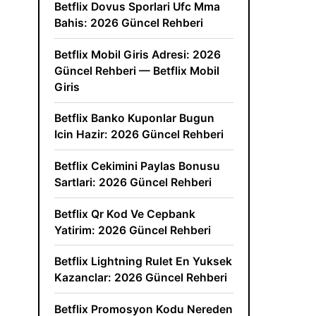
Betflix Dovus Sporlari Ufc Mma
Bahis: 2026 Güncel Rehberi
Betflix Mobil Giris Adresi: 2026
Güncel Rehberi — Betflix Mobil
Giris
Betflix Banko Kuponlar Bugun
Icin Hazir: 2026 Güncel Rehberi
Betflix Cekimini Paylas Bonusu
Sartlari: 2026 Güncel Rehberi
Betflix Qr Kod Ve Cepbank
Yatirim: 2026 Güncel Rehberi
Betflix Lightning Rulet En Yuksek
Kazanclar: 2026 Güncel Rehberi
Betflix Promosyon Kodu Nereden