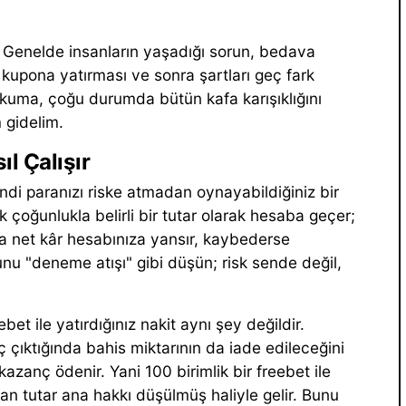
Genelde insanların yaşadığı sorun, bedava
r kupona yatırması ve sonra şartları geç fark
okuma, çoğu durumda bütün kafa karışıklığını
 gidelim.
ıl Çalışır
ndi paranızı riske atmadan oynayabildiğiniz bir
 çoğunlukla belirli bir tutar olarak hesaba geçer;
sa net kâr hesabınıza yansır, kaybederse
nu "deneme atışı" gibi düşün; risk sende değil,
bet ile yatırdığınız nakit aynı şey değildir.
 çıktığında bahis miktarının da iade edileceğini
azanç ödenir. Yani 100 birimlik bir freebet ile
n tutar ana hakkı düşülmüş haliyle gelir. Bunu