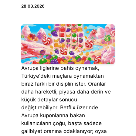
28.03.2026
Avrupa liglerine bahis oynamak,
Türkiye'deki maçlara oynamaktan
biraz farklı bir disiplin ister. Oranlar
daha hareketli, piyasa daha derin ve
küçük detaylar sonucu
değiştirebiliyor. Betflix üzerinde
Avrupa kuponlarına bakan
kullanıcıların çoğu, başta sadece
galibiyet oranına odaklanıyor; oysa