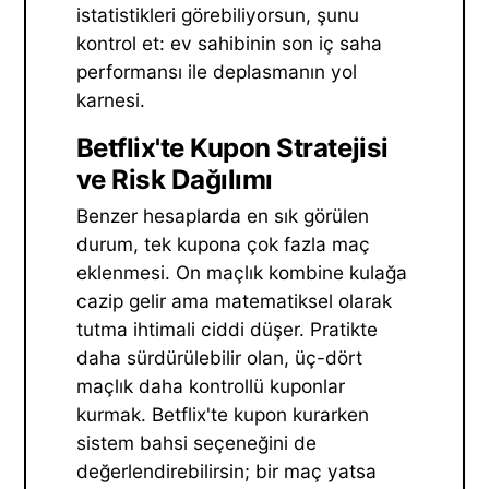
istatistikleri görebiliyorsun, şunu
kontrol et: ev sahibinin son iç saha
performansı ile deplasmanın yol
karnesi.
Betflix'te Kupon Stratejisi
ve Risk Dağılımı
Benzer hesaplarda en sık görülen
durum, tek kupona çok fazla maç
eklenmesi. On maçlık kombine kulağa
cazip gelir ama matematiksel olarak
tutma ihtimali ciddi düşer. Pratikte
daha sürdürülebilir olan, üç-dört
maçlık daha kontrollü kuponlar
kurmak. Betflix'te kupon kurarken
sistem bahsi seçeneğini de
değerlendirebilirsin; bir maç yatsa