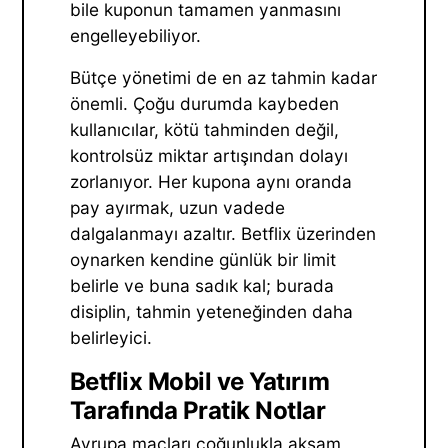
bile kuponun tamamen yanmasını
engelleyebiliyor.
Bütçe yönetimi de en az tahmin kadar
önemli. Çoğu durumda kaybeden
kullanıcılar, kötü tahminden değil,
kontrolsüz miktar artışından dolayı
zorlanıyor. Her kupona aynı oranda
pay ayırmak, uzun vadede
dalgalanmayı azaltır. Betflix üzerinden
oynarken kendine günlük bir limit
belirle ve buna sadık kal; burada
disiplin, tahmin yeteneğinden daha
belirleyici.
Betflix Mobil ve Yatırım
Tarafında Pratik Notlar
Avrupa maçları çoğunlukla akşam