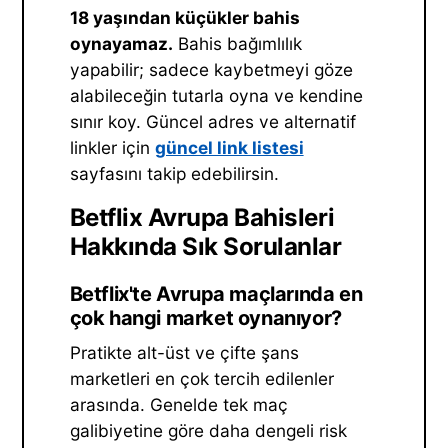
18 yaşından küçükler bahis
oynayamaz.
Bahis bağımlılık
yapabilir; sadece kaybetmeyi göze
alabileceğin tutarla oyna ve kendine
sınır koy. Güncel adres ve alternatif
linkler için
güncel link listesi
sayfasını takip edebilirsin.
Betflix Avrupa Bahisleri
Hakkında Sık Sorulanlar
Betflix'te Avrupa maçlarında en
çok hangi market oynanıyor?
Pratikte alt-üst ve çifte şans
marketleri en çok tercih edilenler
arasında. Genelde tek maç
galibiyetine göre daha dengeli risk